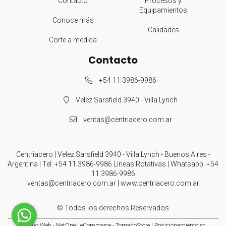
Contacto
Procesos y
Equipamientos
Conoce más
Calidades
Corte a medida
Contacto
+54 11 3986-9986
Velez Sarsfield 3940 - Villa Lynch
ventas@centriacero.com.ar
Centriacero | Velez Sarsfield 3940 - Villa Lynch - Buenos Aires -
Argentina | Tel:
+54 11 3986-9986 Líneas Rotativas
| Whatsapp:
+54
11 3986-9986
ventas@centriacero.com.ar
|
www.centriacero.com.ar
© Todos los derechos Reservados
Diseño Web - NetOne
|
eCommerce - TornadoStore
|
Posicionamiento en