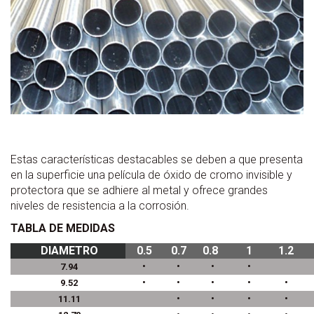
Estas características destacables se deben a que presenta
en la superficie una película de óxido de cromo invisible y
protectora que se adhiere al metal y ofrece grandes
niveles de resistencia a la corrosión.
TABLA DE MEDIDAS
DIAMETRO
0.5
0.7
0.8
1
1.2
•
•
•
•
7.94
•
•
•
•
•
9.52
•
•
•
•
11.11