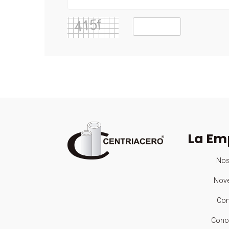
La Em
Nos
Nov
Con
Cono