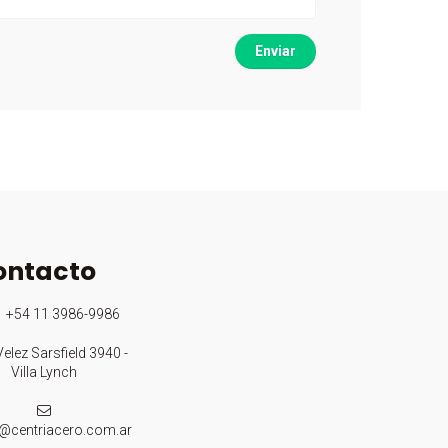
Enviar
ontacto
+54 11 3986-9986
elez Sarsfield 3940 -
Villa Lynch
@centriacero.com.ar